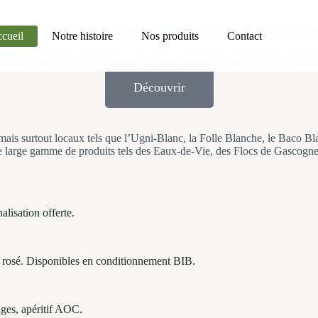
artement du
Gers
, vous propose depuis 1950 des
vins de Gascogne
, d
cueil
Notre histoire
Nos produits
Contact
icole
s’étend sur 45 hectares de vignes, idéalement situé sur les
côteau
Découvrir
 mais surtout locaux tels que l’Ugni-Blanc, la Folle Blanche, le Baco 
ne large gamme de produits tels des Eaux-de-Vie, des Flocs de Gascogn
alisation offerte.
et rosé. Disponibles en conditionnement BIB.
ouges, apéritif AOC.