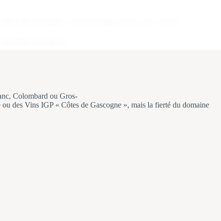
es
flocs de Gascogne
et des
armagnacs
de grande qualité.
x du Bas-Armagnac
.
Blanc, Colombard ou Gros-
e ou des Vins IGP « Côtes de Gascogne », mais la fierté du domaine