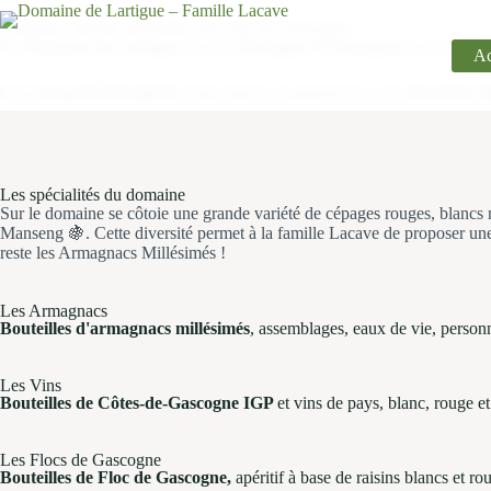
Domaine viticole spécialiste des vins de Gascogne
Le
Domaine de Lartigue
, situé à
Bretagne-d’Armagnac
dans le dép
Ac
Cette
propriété familiale
existe depuis 3 générations, et le
domaine vit
Les spécialités du domaine
Sur le domaine se côtoie une grande variété de cépages rouges, blancs
Manseng 🍇. Cette diversité permet à la famille Lacave de proposer u
reste les Armagnacs Millésimés !
Les Armagnacs
Bouteilles d'armagnacs millésimés
, assemblages, eaux de vie, personn
Les Vins
Bouteilles de Côtes-de-Gascogne IGP
et vins de pays, blanc, rouge 
Les Flocs de Gascogne
Bouteilles de Floc de Gascogne,
apéritif à base de raisins blancs et r