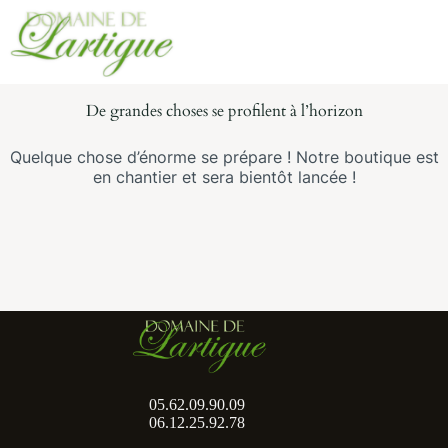
Passer
Aller
au
au
contenu
contenu
Panier
d’achat
De grandes choses se profilent à l’horizon
Quelque chose d’énorme se prépare ! Notre boutique est
en chantier et sera bientôt lancée !
05.62.09.90.09
06.12.25.92.78