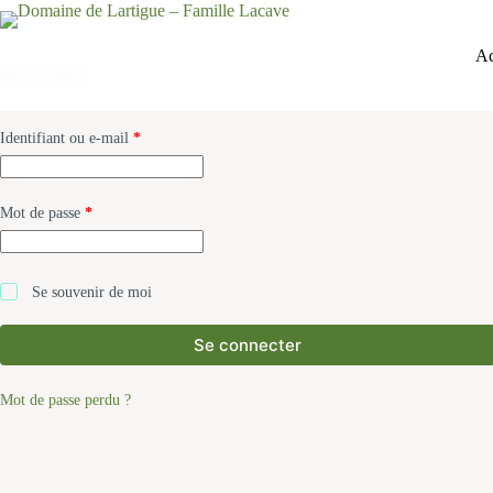
Passer
au
contenu
Ac
My account
Obligatoire
Identifiant ou e-mail
*
Obligatoire
Mot de passe
*
Se souvenir de moi
Se connecter
Mot de passe perdu ?